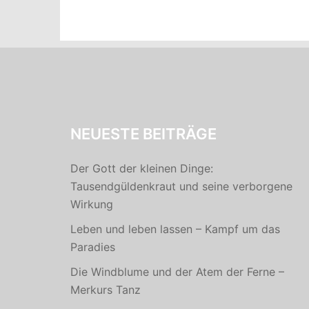
NEUESTE BEITRÄGE
Der Gott der kleinen Dinge:
Tausendgüldenkraut und seine verborgene
Wirkung
Leben und leben lassen – Kampf um das
Paradies
Die Windblume und der Atem der Ferne –
Merkurs Tanz