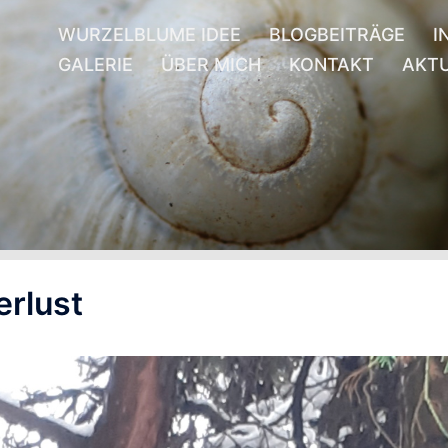
WURZELBLUME IDEE
BLOGBEITRÄGE
I
GALERIE
ÜBER MICH
KONTAKT
AKTU
erlust