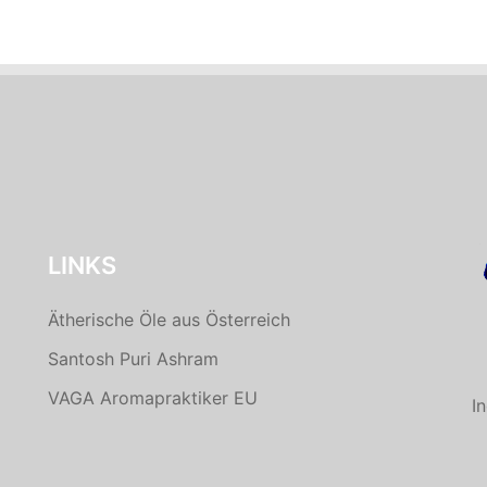
LINKS
Ätherische Öle aus Österreich
Santosh Puri Ashram
VAGA Aromapraktiker EU
I